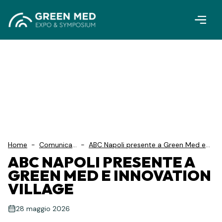
Vai al contenuto principale
Home
-
Comunicati
-
ABC Napoli presente a Green Med e
S...
Innovation Village
ABC NAPOLI PRESENTE A
GREEN MED E INNOVATION
VILLAGE
28 maggio 2026