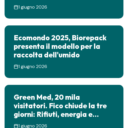
cambia"
1 giugno 2026
Ecomondo 2025, Biorepack
presenta il modello per la
raccolta dell'umido
1 giugno 2026
Green Med, 20 mila
visitatori. Fico chiude la tre
giorni: Rifiuti, energia e
acqua, la Campania volta
1 giugno 2026