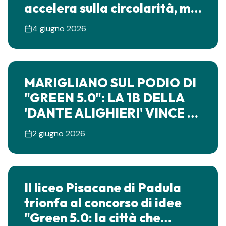
accelera sulla circolarità, ma
servono regole stabili e
4 giugno 2026
chiare
MARIGLIANO SUL PODIO DI
"GREEN 5.0": LA 1B DELLA
'DANTE ALIGHIERI' VINCE A
NAPOLI PER L'AMBIENTE
2 giugno 2026
Il liceo Pisacane di Padula
trionfa al concorso di idee
"Green 5.0: la città che