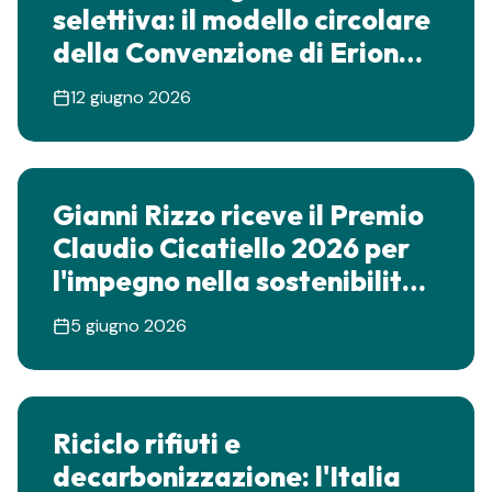
selettiva: il modello circolare
della Convenzione di Erion
Packaging
12 giugno 2026
Gianni Rizzo riceve il Premio
Claudio Cicatiello 2026 per
l'impegno nella sostenibilità
del Poseidonia Beach Club
5 giugno 2026
Riciclo rifiuti e
decarbonizzazione: l'Italia