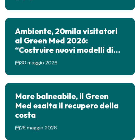
pagina
Ambiente, 20mila visitatori
al Green Med 2026:
“Costruire nuovi modelli di
sviluppo basati su
30 maggio 2026
rigenerazione e
sostenibilità” Il governatore
Fico chiude la tre giorni a
Mare balneabile, il Green
Napoli: “Rifiuti, energia e
Med esalta il recupero della
acqua gli asset strategici per
costa
la Regione Campania”
28 maggio 2026