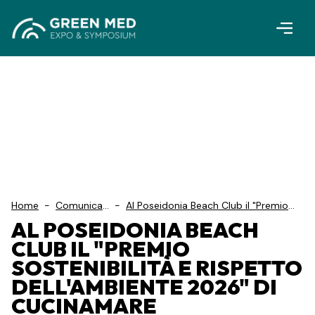
Vai al contenuto principale
Home
-
Comunicati
-
Al Poseidonia Beach Club il "Premio
S...
Sostenibilità e Rispetto dell'Ambiente
AL POSEIDONIA BEACH
2026" di Cucinamare
CLUB IL "PREMIO
SOSTENIBILITÀ E RISPETTO
DELL'AMBIENTE 2026" DI
CUCINAMARE