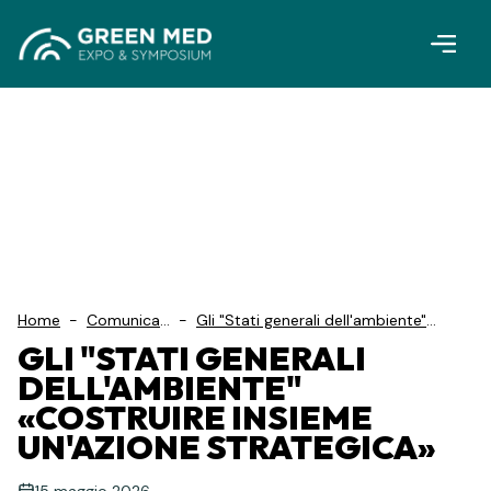
Vai al contenuto principale
Home
-
Comunicati
-
Gli "Stati generali dell'ambiente"
S...
«Costruire insieme un'azione
GLI "STATI GENERALI
strategica»
DELL'AMBIENTE"
«COSTRUIRE INSIEME
UN'AZIONE STRATEGICA»
15 maggio 2026