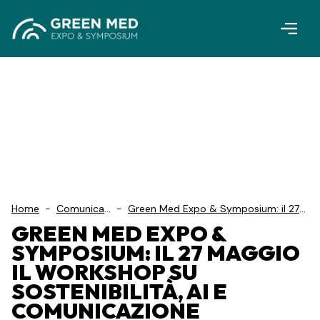
Vai al contenuto principale
Home
-
Comunicati
-
Green Med Expo & Symposium: il 27
S...
maggio il workshop su sostenibilità, AI
GREEN MED EXPO &
e comunicazione responsabile
SYMPOSIUM: IL 27 MAGGIO
IL WORKSHOP SU
SOSTENIBILITÀ, AI E
COMUNICAZIONE