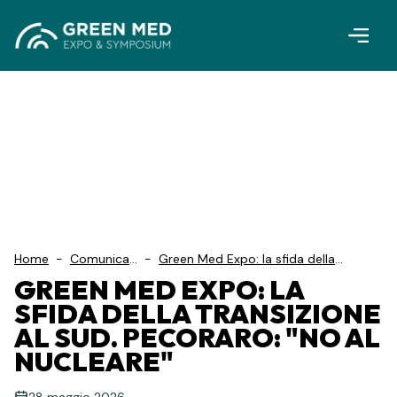
Vai al contenuto principale
Home
-
Comunicati
-
Green Med Expo: la sfida della
S...
transizione al Sud. Pecoraro: "No al
GREEN MED EXPO: LA
nucleare"
SFIDA DELLA TRANSIZIONE
AL SUD. PECORARO: "NO AL
NUCLEARE"
28 maggio 2026